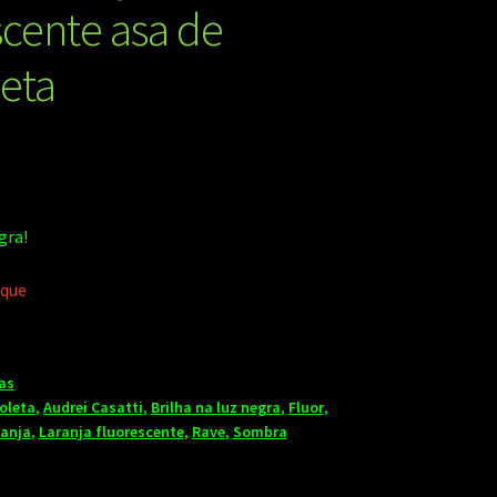
scente asa de
eta
gra!
oque
as
oleta
,
Audrei Casatti
,
Brilha na luz negra
,
Fluor
,
ranja
,
Laranja fluorescente
,
Rave
,
Sombra