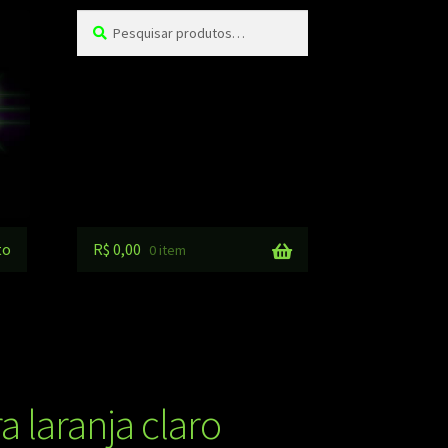
Pesquisar
Pesquisar
por:
to
R$
0,00
0 item
 laranja claro