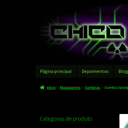
Pular
Pular
para
para
navegação
o
conteúdo
Página principal
Depoimentos
Blo
Início
Maquiagens
Sombras
Sombra laranj
Categorias de produto