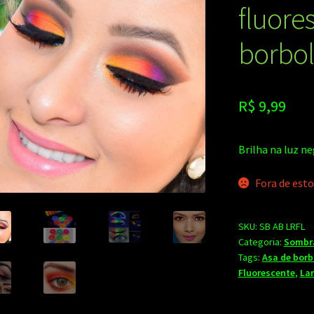
fluore
borbol
R$
9,99
Brilha na luz ne
Fora de est
SKU:
SB AB LRFL
Categoria:
Sombr
Tags:
Asa de borb
Fluorescente
,
La