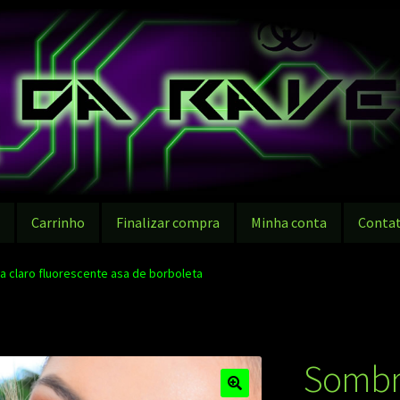
g
Carrinho
Finalizar compra
Minha conta
Conta
a claro fluorescente asa de borboleta
Sombra