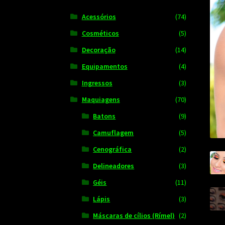
Acessórios
(74)
Cosméticos
(5)
Decoração
(14)
Equipamentos
(4)
Ingressos
(3)
Maquiagens
(70)
Batons
(9)
Camuflagem
(5)
Cenográfica
(2)
Delineadores
(3)
Géis
(11)
Lápis
(3)
Máscaras de cílios (Rímel)
(2)