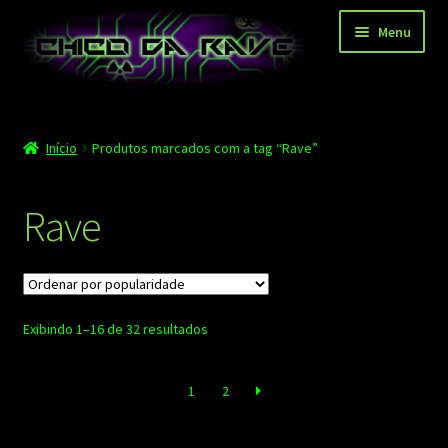
Pular
Pular
Menu
para
para
navegação
o
conteúdo
Página principal
Início
Produtos marcados com a tag “Rave”
Depoimentos
Blog
Rave
Carrinho
Finalizar compra
Classificado
Exibindo 1–16 de 32 resultados
Minha conta
por
popularidade
Contato
1
2