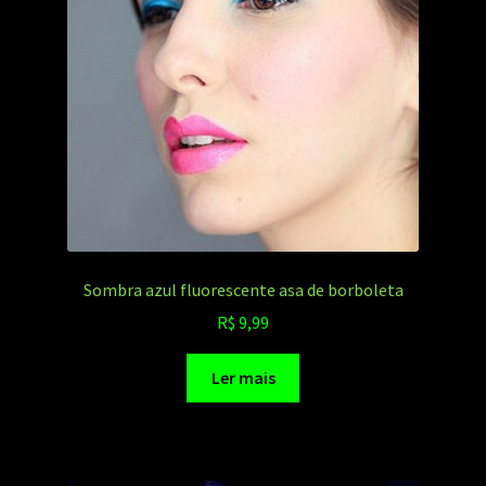
Sombra azul fluorescente asa de borboleta
R$
9,99
Ler mais