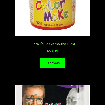
Tinta líquida vermelha 15ml
R$
4,19
Ler mais