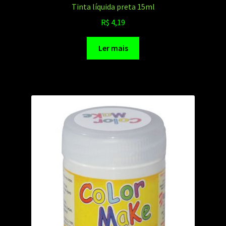
Tinta líquida preta 15ml
R$
4,19
Ler mais