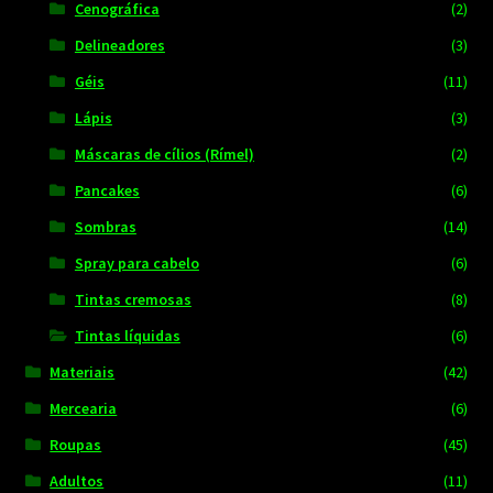
Cenográfica
(2)
Delineadores
(3)
Géis
(11)
Lápis
(3)
Máscaras de cílios (Rímel)
(2)
Pancakes
(6)
Sombras
(14)
Spray para cabelo
(6)
Tintas cremosas
(8)
Tintas líquidas
(6)
Materiais
(42)
Mercearia
(6)
Roupas
(45)
Adultos
(11)