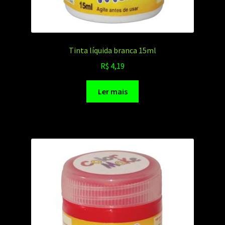
Tinta líquida branca 15ml
R$
4,19
Ler mais