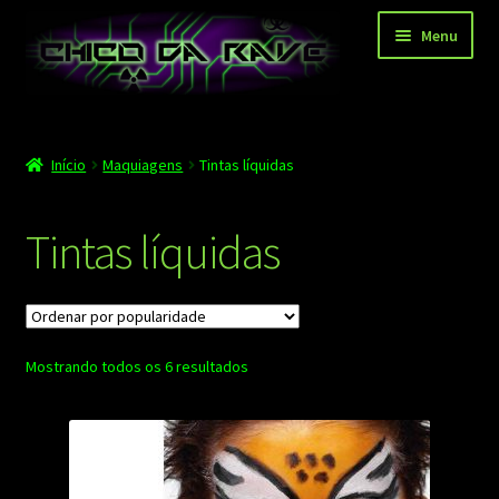
Pular
Pular
Menu
para
para
navegação
o
conteúdo
Página principal
Início
Maquiagens
Tintas líquidas
Depoimentos
Blog
Tintas líquidas
Carrinho
Finalizar compra
Classificado
Mostrando todos os 6 resultados
Minha conta
por
popularidade
Contato