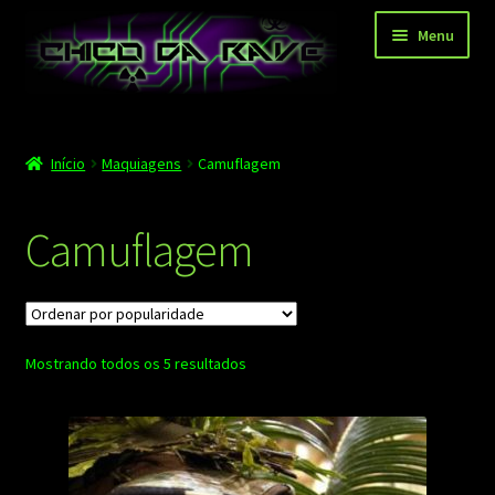
Pular
Pular
Menu
para
para
navegação
o
conteúdo
Página principal
Início
Maquiagens
Camuflagem
Depoimentos
Blog
Camuflagem
Carrinho
Finalizar compra
Classificado
Mostrando todos os 5 resultados
Minha conta
por
popularidade
Contato