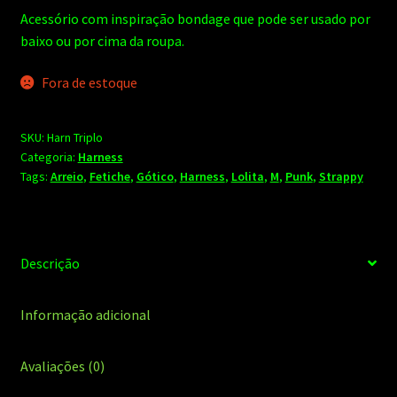
Acessório com inspiração bondage que pode ser usado por
baixo ou por cima da roupa.
Fora de estoque
SKU:
Harn Triplo
Categoria:
Harness
Tags:
Arreio
,
Fetiche
,
Gótico
,
Harness
,
Lolita
,
M
,
Punk
,
Strappy
Descrição
Informação adicional
Avaliações (0)