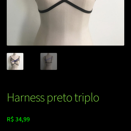
Harness preto triplo
R$
34,99