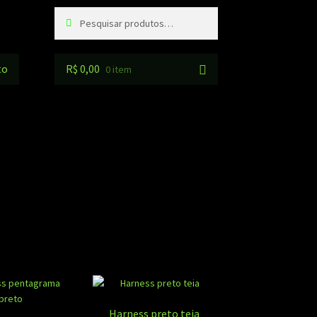
Pesquisar
Pesquisar
por:
to
R$
0,00
0 item
ssificado
r
pularidade
Harness preto teia