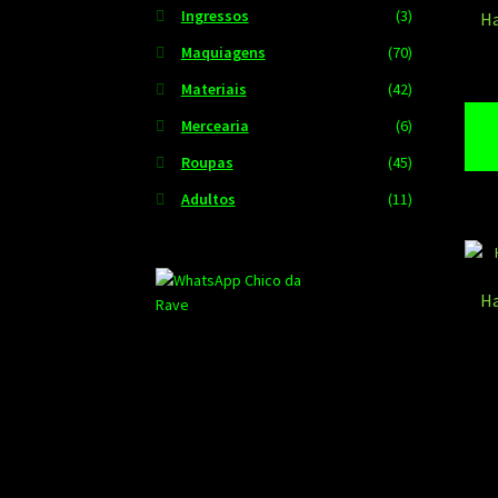
Ingressos
(3)
Ha
Maquiagens
(70)
Materiais
(42)
Mercearia
(6)
Roupas
(45)
Adultos
(11)
Ha