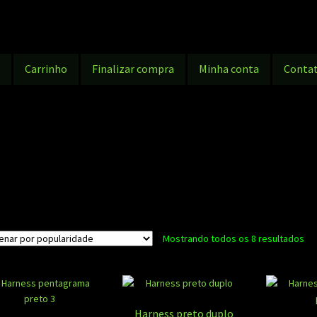
g
Carrinho
Finalizar compra
Minha conta
Conta
Cla
Mostrando todos os 8 resultados
po
po
Harness preto duplo