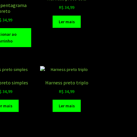
 pentagrama
R$
34,99
preto
$
34,99
Ler mais
cionar ao
arrinho
preto simples
Harness preto triplo
$
34,99
R$
34,99
er mais
Ler mais