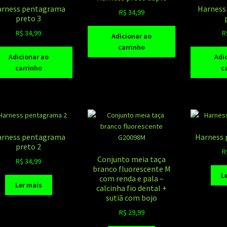
rness pentagrama
Harness
R$
34,99
preto 3
R$
34,99
R
Adicionar ao
carrinho
Adicionar ao
Adi
carrinho
c
rness pentagrama
Harness 
preto 2
R
Conjunto meia taça
R$
34,99
branco fluorescente M
L
com renda e pala –
Ler mais
calcinha fio dental +
sutiã com bojo
R$
29,99