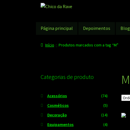
Pular
Pular
para
para
navegação
o
conteúdo
Página principal
Depoimentos
Blo
Início
Produtos marcados com a tag “M”
M
Categorias de produto
Acessórios
(74)
Cosméticos
(5)
Decoração
(14)
Equipamentos
(4)