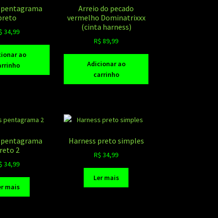
 pentagrama
Arreio do pecado
preto
vermelho Dominatrixxx
(cinta harness)
$
34,99
R$
89,99
cionar ao
Adicionar ao
arrinho
carrinho
 pentagrama
Harness preto simples
reto 2
R$
34,99
$
34,99
Ler mais
er mais