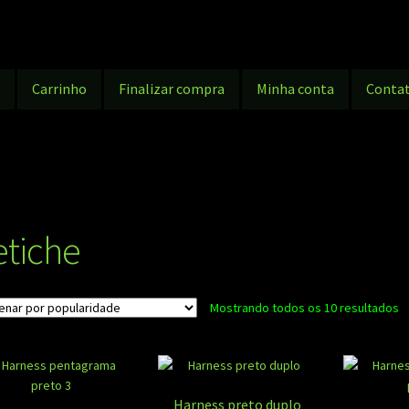
g
Carrinho
Finalizar compra
Minha conta
Conta
etiche
Cl
Mostrando todos os 10 resultados
p
p
Harness preto duplo