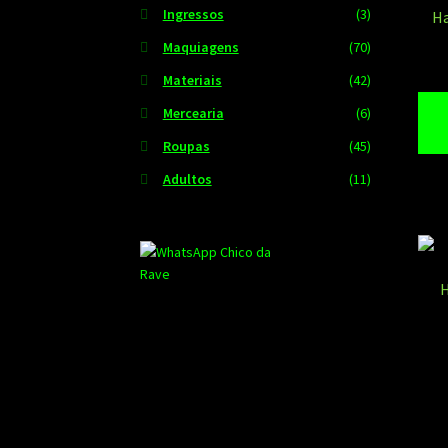
Ingressos
(3)
Ha
Maquiagens
(70)
Materiais
(42)
Mercearia
(6)
Roupas
(45)
Adultos
(11)
H