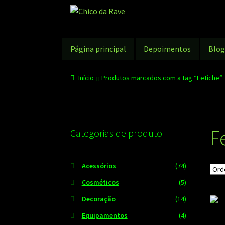
Pular
Pular
para
para
navegação
o
conteúdo
Página principal
Depoimentos
Blo
Início
Produtos marcados com a tag “Fetiche”
F
Categorias de produto
Acessórios
(74)
Cosméticos
(5)
Decoração
(14)
Equipamentos
(4)