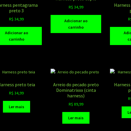
rness pentagrama
Harness
R$
34,99
preto 3
R$
34,99
R
Adicionar ao
carrinho
Adicionar ao
Adi
carrinho
c
arness preto teia
Arreio do pecado preto
Harness
Dominatrixxx (cinta
p
R$
34,99
harness)
R
R$
89,99
Ler mais
L
Ler mais