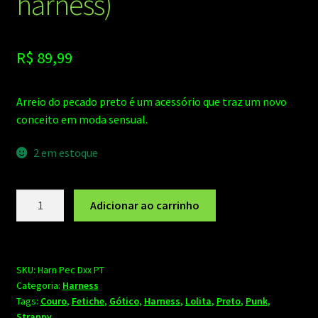
harness)
R$
89,99
Arreio do pecado preto é um acessório que traz um novo
conceito em moda sensual.
2 em estoque
Arreio
Adicionar ao carrinho
do
pecado
preto
Dominatrixxx
SKU:
Harn Pec Dxx PT
Categoria:
Harness
(cinta
Tags:
Couro
,
Fetiche
,
Gótico
,
Harness
,
Lolita
,
Preto
,
Punk
,
harness)
Strappy