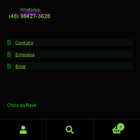
Contato
Empresa
Blog
Chico da Rave
0
Pesquisar
Pesquisar