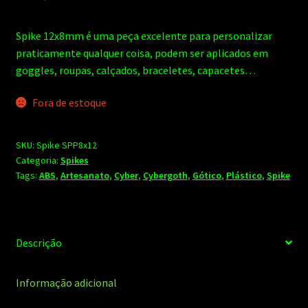
Spike 12x8mm é uma peça excelente para personalizar
praticamente qualquer coisa, podem ser aplicados em
goggles, roupas, calçados, braceletes, capacetes…
Fora de estoque
SKU:
Spike SPP8x12
Categoria:
Spikes
Tags:
ABS
,
Artesanato
,
Cyber
,
Cybergoth
,
Gótico
,
Plástico
,
Spike
Descrição
Informação adicional