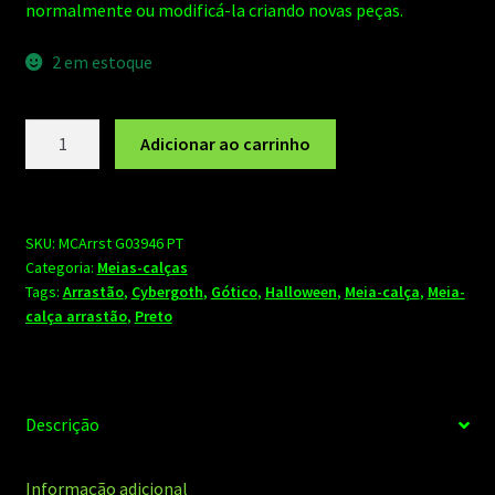
normalmente ou modificá-la criando novas peças.
2 em estoque
Meia-
Adicionar ao carrinho
calça
arrastão
preta
cós
SKU:
MCArrst G03946 PT
Categoria:
Meias-calças
alto
Tags:
Arrastão
,
Cybergoth
,
Gótico
,
Halloween
,
Meia-calça
,
Meia-
quantidade
calça arrastão
,
Preto
Descrição
Informação adicional