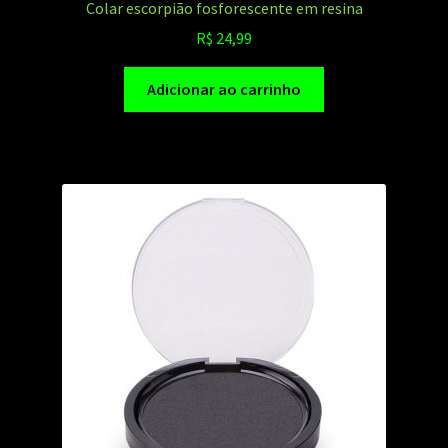
Colar escorpião fosforescente em resina
R$
24,99
Adicionar ao carrinho