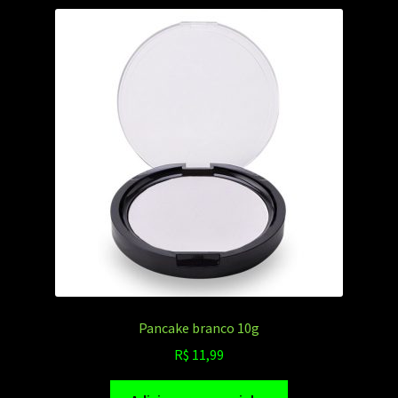
Pancake branco 10g
R$
11,99