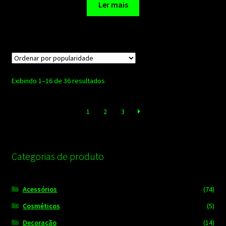
Ler mais
Classificado
Exibindo 1–16 de 36 resultados
por
popularidade
1
2
3
Categorias de produto
Acessórios
(74)
Cosméticos
(5)
Decoração
(14)