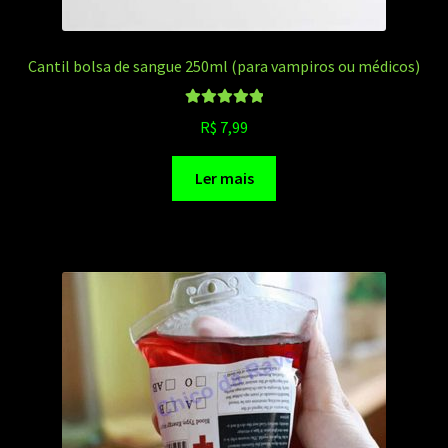
Cantil bolsa de sangue 250ml (para vampiros ou médicos)
Avaliação
R$
7,99
5.00
de 5
Ler mais