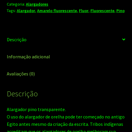
Categoria:
Alargadores
quantidade
Tags:
Alargador
,
Amarelo fluorescente
,
Fluor
,
Fluorescente
,
Pino
Descrição
Informação adicional
Avaliações (0)
Descrição
Alargador pino transparente.
O uso do alargador de orelha pode ter começado no antigo
Egito antes mesmo da criação da escrita. Tribos indígenas
acreditam que os alargadores de orelha melhoram sua