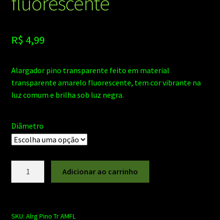
fluorescente
R$
4,99
Alargador pino transparente feito em material
transparente amarelo fluorescente, tem cor vibrante na
luz comum e brilha sob luz negra.
Diâmetro
Alargador
Adicionar ao carrinho
pino
transparente
amarelo
fluorescente
SKU:
Alrg Pino Tr AMFL