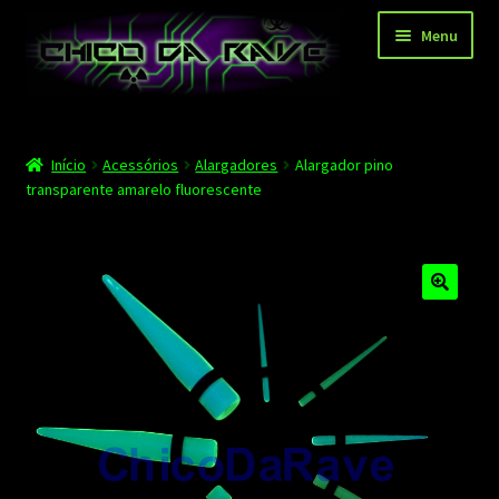
Pular
Pular
Menu
para
para
navegação
o
conteúdo
Página principal
Início
Acessórios
Alargadores
Alargador pino
Depoimentos
transparente amarelo fluorescente
Blog
Carrinho
Finalizar compra
Minha conta
Contato