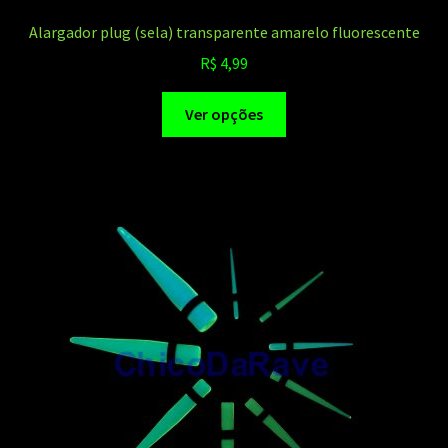
Alargador plug (sela) transparente amarelo fluorescente
R$
4,99
Este
Ver opções
produto
tem
várias
variantes.
As
opções
podem
ser
escolhidas
na
página
do
produto