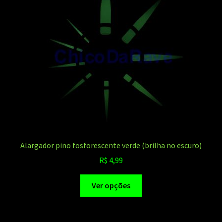
podem
ser
escolhidas
na
página
do
produto
Alargador pino fosforescente verde (brilha no escuro)
R$
4,99
Este
Ver opções
produto
tem
várias