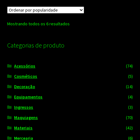
variantes.
As
opções
Classificado
Mostrando todos os 6 resultados
podem
por
ser
popularidade
escolhidas
Categorias de produto
na
página
Acessórios
(74)
do
produto
Cosméticos
(5)
Decoração
(14)
Equipamentos
(4)
Ingressos
(3)
Maquiagens
(70)
Materiais
(42)
Mercearia
(6)