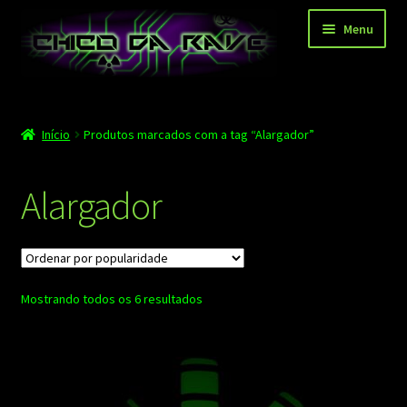
Pular
Pular
Menu
para
para
navegação
o
conteúdo
Página principal
Início
Produtos marcados com a tag “Alargador”
Depoimentos
Blog
Alargador
Carrinho
Finalizar compra
Classificado
Mostrando todos os 6 resultados
Minha conta
por
popularidade
Contato