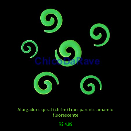
variantes.
As
opções
podem
ser
escolhidas
na
página
do
produto
Alargador espiral (chifre) transparente amarelo
fluorescente
R$
4,99