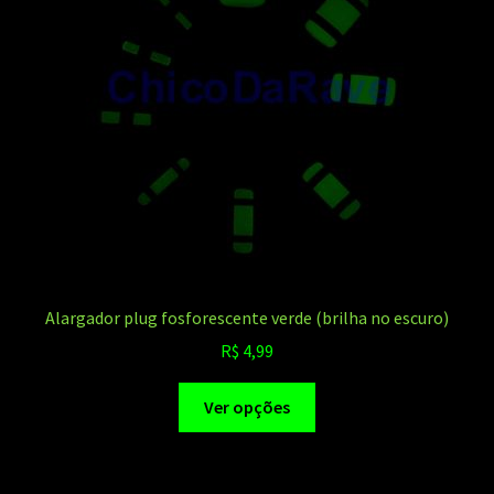
Alargador plug fosforescente verde (brilha no escuro)
R$
4,99
Este
Ver opções
produto
tem
várias