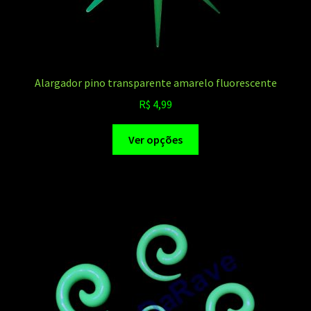
Alargador pino transparente amarelo fluorescente
R$
4,99
Este
Ver opções
produto
tem
várias
variantes.
As
opções
podem
ser
escolhidas
na