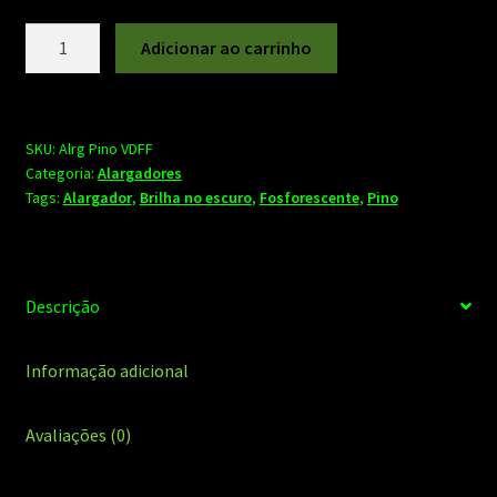
Alargador
Adicionar ao carrinho
pino
fosforescente
verde
(brilha
SKU:
Alrg Pino VDFF
Categoria:
Alargadores
no
Tags:
Alargador
,
Brilha no escuro
,
Fosforescente
,
Pino
escuro)
quantidade
Descrição
Informação adicional
Avaliações (0)