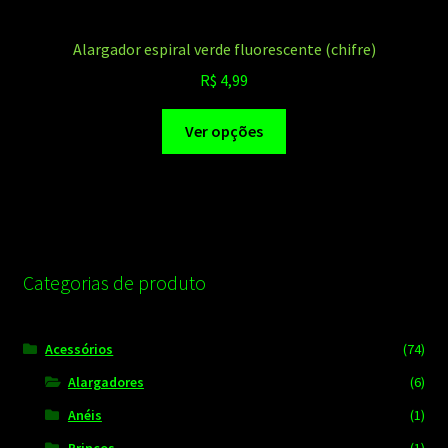
Alargador espiral verde fluorescente (chifre)
R$
4,99
Este
Ver opções
produto
tem
várias
variantes.
As
opções
Categorias de produto
podem
ser
escolhidas
Acessórios
(74)
na
Alargadores
(6)
página
Anéis
(1)
do
produto
Brincos
(1)