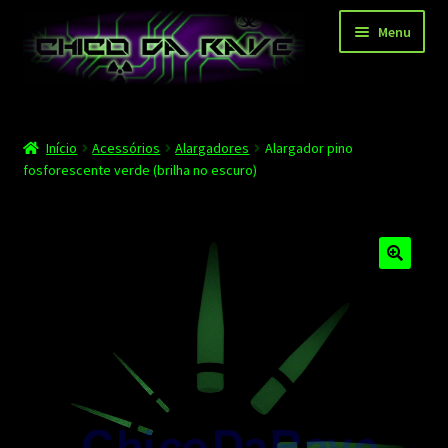
Pular
Pular
Menu
para
para
navegação
o
conteúdo
Página principal
Início
Acessórios
Alargadores
Alargador pino
Depoimentos
fosforescente verde (brilha no escuro)
Blog
Carrinho
Finalizar compra
Minha conta
Contato