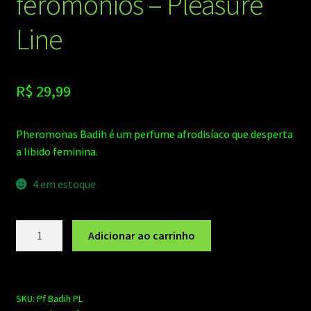
feromônios – Pleasure
Line
R$
29,99
Pheromonas Badih é um perfume afrodisíaco que desperta
a libido feminina.
4 em estoque
Pheromonas
Adicionar ao carrinho
Badih
perfume
masculino
com
SKU:
Pf Badih PL