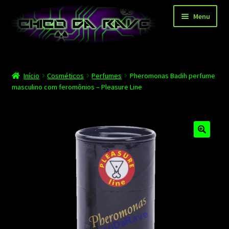
Pular
Pular
Menu
para
para
navegação
o
conteúdo
Página principal
Início
Cosméticos
Perfumes
Pheromonas Badih perfume
Depoimentos
masculino com feromônios – Pleasure Line
Blog
Carrinho
Finalizar compra
Minha conta
Contato