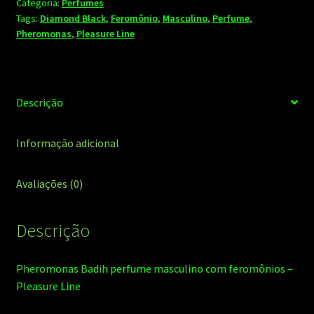
Categoria:
Perfumes
feromônios
Tags:
Diamond Black
,
Feromônio
,
Masculino
,
Perfume
,
-
Pheromonas
,
Pleasure Line
Pleasure
Line
quantidade
Descrição
Informação adicional
Avaliações (0)
Descrição
Pheromonas Badih perfume masculino com feromônios –
Pleasure Line