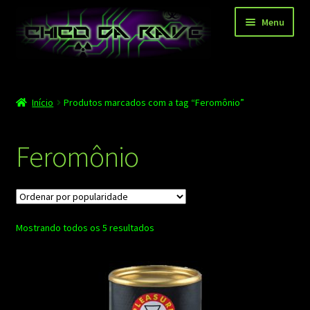
Pular
Pular
Menu
para
para
navegação
o
conteúdo
Página principal
Início
Produtos marcados com a tag “Feromônio”
Depoimentos
Blog
Feromônio
Carrinho
Finalizar compra
Classificado
Mostrando todos os 5 resultados
Minha conta
por
popularidade
Contato