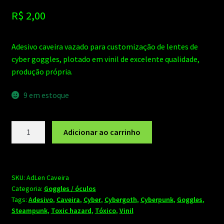
R$
2,00
Adesivo caveira vazado para customização de lentes de
cyber goggles, plotado em vinil de excelente qualidade,
produção própria.
9 em estoque
Caveira
Adicionar ao carrinho
-
Adesivo
para
lentes
SKU:
AdLen Caveira
Categoria:
Goggles / óculos
de
Tags:
Adesivo
,
Caveira
,
Cyber
,
Cybergoth
,
Cyberpunk
,
Goggles
,
cyber
Steampunk
,
Toxic hazard
,
Tóxico
,
Vinil
goggles