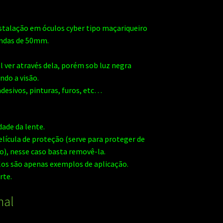
instalação em óculos cyber tipo maçariqueiro
ondas de 50mm.
el ver através dela, porém sob luz negra
ando a visão.
desivos, pinturas, furos, etc…
dade da lente.
lícula de proteção (serve para proteger de
), nesse caso basta removê-la.
os são apenas exemplos de aplicação.
rte.
nal