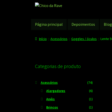
Pular
Pular
para
para
navegação
o
conteúdo
Página principal
Depoimentos
Blo
Início
Acessórios
Goggles / óculos
Lente 5
Categorias de produto
Acessórios
(74)
Alargadores
(6)
Anéis
(1)
Brincos
(1)