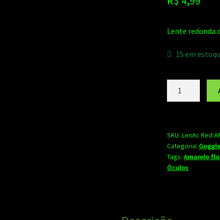
R$
4,99
Lente redonda d
15 em estoq
Lente
50mm
amarelo
fluorescente
para
SKU:
LenAc Red A
Categoria:
Goggle
cyber
Tags:
Amarelo flu
goggles
Óculos
quantidade