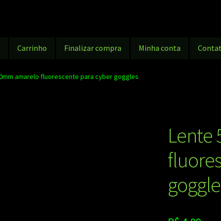
g
Carrinho
Finalizar compra
Minha conta
Conta
0mm amarelo fluorescente para cyber goggles
Lente
fluore
goggle