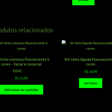
odutos relacionados
 tinta cremosa fluorescente 5
Kit tinta líquida fluorescent
cores – facial e corporal
cores
R$
29,99
Avaliação
R$
13,99
5.00
de 5
Ler mais
Adicionar ao carrinho