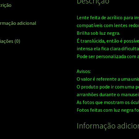
Descrição
rição
Lente feita de acrílico para 
rmação adicional
compatíveis com lentes red
Brilha sob luz negra.
É translúcida, então é possív
iações (0)
intensa ela fica clara dificult
Pode ser personalizada com a
Avisos:
O valor é referente a uma uni
O produto pode ir com uma pe
arranhões durante o manuseio
As fotos que mostram os ócul
Fotos feitas com luz negra fo
Informação adicio