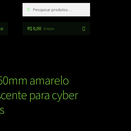
Pesquisar
Pesquisar
por:
to
R$
0,00
0 item
 50mm amarelo
scente para cyber
s