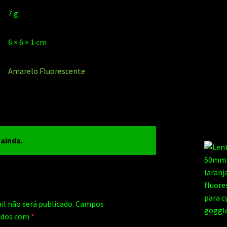
7 g
6 × 6 × 1 cm
Amarelo Fluorescente
 ainda.
il não será publicado.
Campos
cados com
*