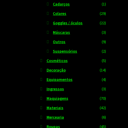
Cadarços
(1)
Colares
(29)
Goggles / óculos
(22)
Máscaras
(3)
Outros
(9)
Suspensórios
(2)
Cosméticos
(5)
Decoração
(14)
Equipamentos
(4)
Ingressos
(3)
Maquiagens
(70)
Materiais
(42)
Mercearia
(6)
Roupas
(45)