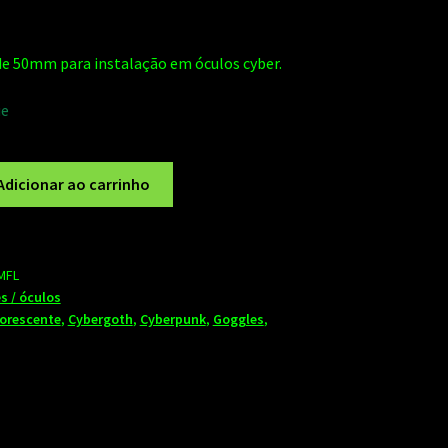
e 50mm para instalação em óculos cyber.
ue
Adicionar ao carrinho
MFL
s / óculos
orescente
,
Cybergoth
,
Cyberpunk
,
Goggles
,