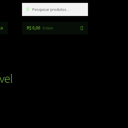
Pesquisar
Pesquisar
por:
to
R$
0,00
0 item
vel