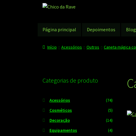
Pular
Pular
para
para
navegação
o
conteúdo
Página principal
Depoimentos
Blo
Início
Acessórios
Outros
Caneta mágica com
C
Categorias de produto
Acessórios
(74)
Cosméticos
(5)
Decoração
(14)
Equipamentos
(4)