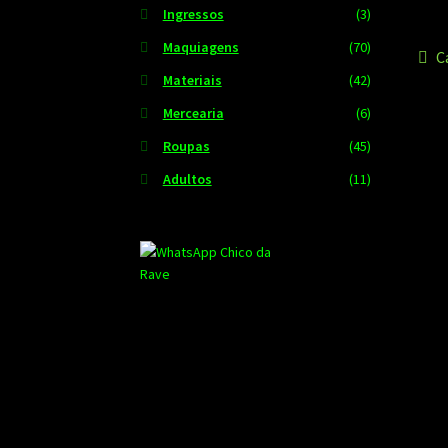
Ingressos
(3)
Maquiagens
(70)
N
P
C
Materiais
(42)
a
d
Mercearia
(6)
Po
Roupas
(45)
Adultos
(11)