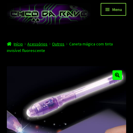
Pular
Pular
Menu
para
para
navegação
o
conteúdo
Página principal
Início
Acessórios
Outros
Caneta mágica com tinta
Depoimentos
invisível fluorescente
Blog
Carrinho
Finalizar compra
Minha conta
Contato