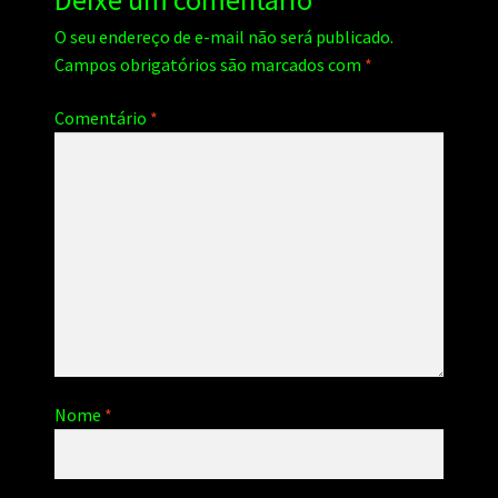
Deixe um comentário
O seu endereço de e-mail não será publicado.
Campos obrigatórios são marcados com
*
Comentário
*
Nome
*