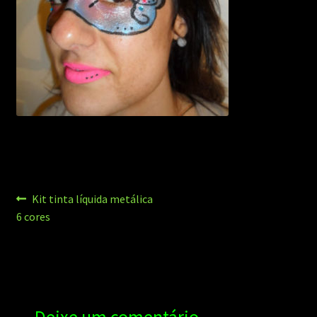
Navegação
Post
Kit tinta líquida metálica
anterior:
6 cores
de
Post