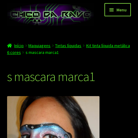
Pular
Pular
Menu
para
para
navegação
o
conteúdo
Página principal
Início
Maquiagens
Tintas líquidas
Kit tinta líquida metálica
Depoimentos
6 cores
s mascara marca1
Blog
s mascara marca1
Carrinho
Finalizar compra
Minha conta
Contato