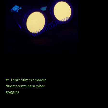
Navegação
Post
Lente 50mm amarelo
anterior:
fluorescente para cyber
de
goggles
Post