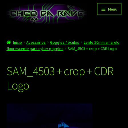
Pular
Pular
Menu
para
para
navegação
o
conteúdo
Página principal
Início
Acessórios
Goggles / óculos
Lente 50mm amarelo
Depoimentos
fluorescente para cyber goggles
SAM_4503 + crop + CDR Logo
Blog
SAM_4503 + crop + CDR
Carrinho
Logo
Finalizar compra
Minha conta
Contato