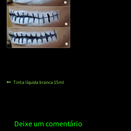
Navegação
Post
Tinta líquida branca 15ml
anterior:
de
Post
Deixe um comentário