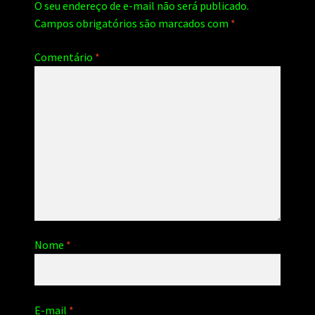
O seu endereço de e-mail não será publicado.
Campos obrigatórios são marcados com
*
Comentário
*
Nome
*
E-mail
*