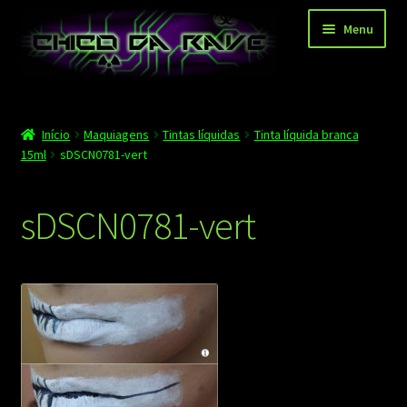
Pular
Pular
Menu
para
para
navegação
o
conteúdo
Página principal
Início
Maquiagens
Tintas líquidas
Tinta líquida branca
Depoimentos
15ml
sDSCN0781-vert
Blog
sDSCN0781-vert
Carrinho
Finalizar compra
Minha conta
Contato