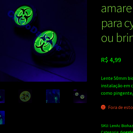
amarel
para c
ou bri
R$
4,99
Lente 50mm bio
instalação em c
como pingente/c
Fora de est
SKU:
LenAc Bioha
Categoria:
Goggle