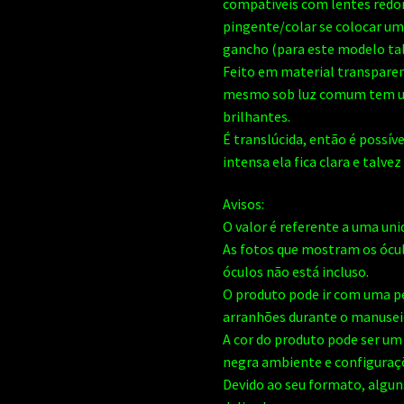
compatíveis com lentes red
pingente/colar se colocar um
gancho (para este modelo talv
Feito em material transparent
mesmo sob luz comum tem um 
brilhantes.
É translúcida, então é possív
intensa ela fica clara e talvez 
Avisos:
O valor é referente a uma uni
As fotos que mostram os ócul
óculos não está incluso.
O produto pode ir com uma pe
arranhões durante o manuseio
A cor do produto pode ser um
negra ambiente e configuraç
Devido ao seu formato, algu