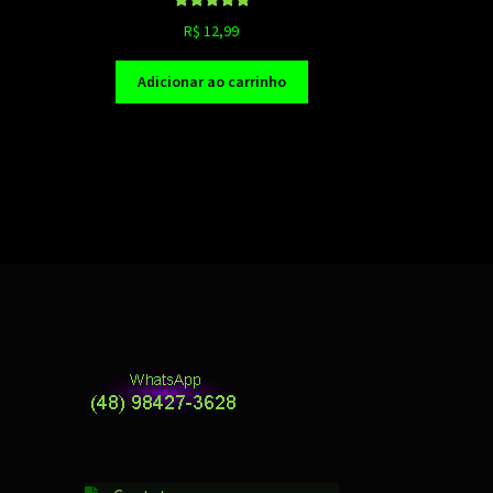
Avaliação
R$
12,99
5.00
de 5
Adicionar ao carrinho