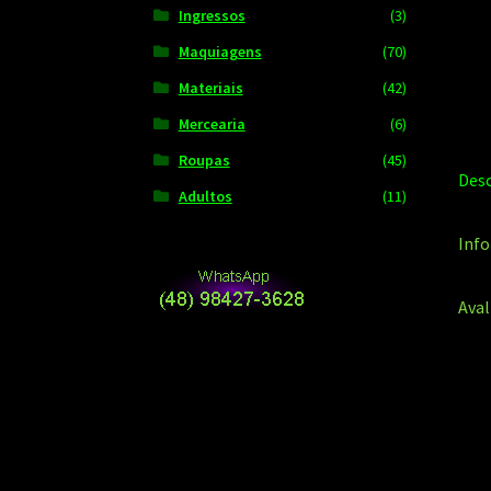
Ingressos
(3)
Maquiagens
(70)
Materiais
(42)
Mercearia
(6)
Roupas
(45)
Desc
Adultos
(11)
Info
Aval