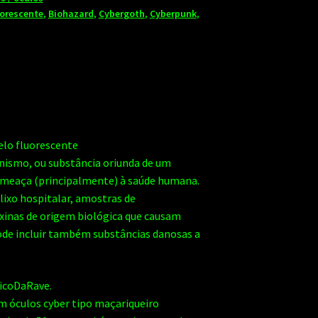
orescente
,
Biohazard
,
Cybergoth
,
Cyberpunk
,
lo fluorescente
nismo, ou substância oriunda de um
meaça (principalmente) à saúde humana.
lixo hospitalar, amostras de
xinas de origem biológica que causam
de incluir também substâncias danosas a
icoDaRave.
em óculos cyber tipo maçariqueiro