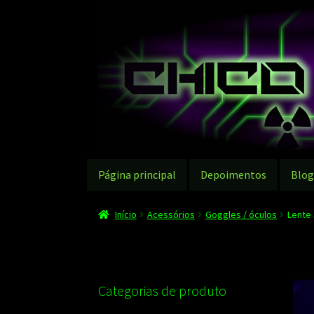
Pular
Pular
para
para
navegação
o
conteúdo
Página principal
Depoimentos
Blo
Início
Acessórios
Goggles / óculos
Lente 
Categorias de produto