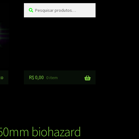
Pesquisar
Pesquisar
por:
to
R$
0,00
0 item
 50mm biohazard