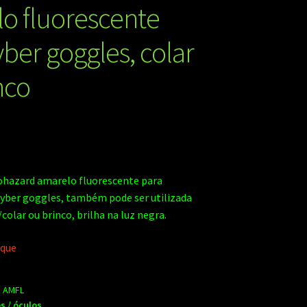
o fluorescente
yber goggles, colar
nco
hazard amarelo fluorescente para
yber goggles, também pode ser utilizada
olar ou brinco, brilha na luz negra.
oque
z AMFL
s / óculos