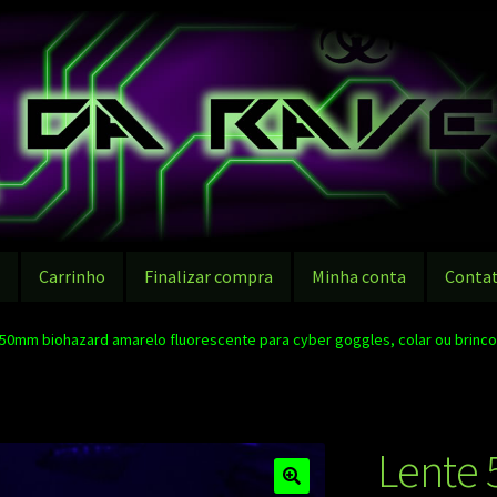
g
Carrinho
Finalizar compra
Minha conta
Conta
50mm biohazard amarelo fluorescente para cyber goggles, colar ou brinco
Lente