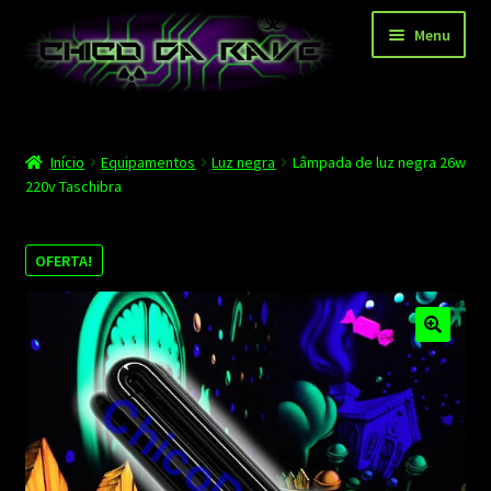
Pular
Pular
Menu
para
para
navegação
o
conteúdo
Página principal
Início
Equipamentos
Luz negra
Lâmpada de luz negra 26w
Depoimentos
220v Taschibra
Blog
OFERTA!
Carrinho
Finalizar compra
Minha conta
Contato