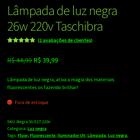
Lâmpada de luz negra
26w 220v Taschibra
(
2
avaliações de clientes)
Avaliado
2
como
5.00
de
O
O
R$
44,99
R$
39,99
5, com
preço
preço
baseado em
avaliações de
Lâmpada de luz negra, ativa a magia dos materiais
original
atual
clientes
fluorescentes os fazendo brilhar!
era:
é:
Fora de estoque
R$ 44,99.
R$ 39,99.
SKU:
Negra 3U E27 220v
Categoria:
Luz negra
Tags:
Fluor
,
Fluorescente
,
Iluminador UV
,
Lâmpada
,
Luz negra
,