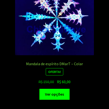
Mandala de espírito DMarT – Colar
OFERTA!
O
O
R$
150,00
R$
60,00
preço
preço
Este
original
atual
Ver opções
produto
era:
é:
tem
R$ 150,00.
R$ 60,00.