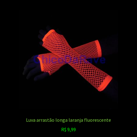
várias
variantes.
As
opções
podem
ser
escolhidas
na
página
do
produto
Luva arrastão longa laranja fluorescente
R$
9,99