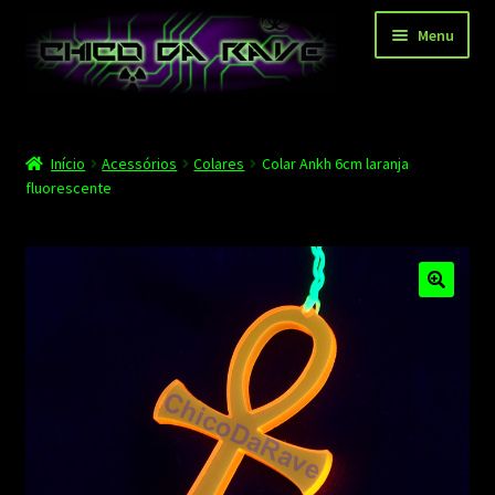
Pular
Pular
Menu
para
para
navegação
o
conteúdo
Página principal
Início
Acessórios
Colares
Colar Ankh 6cm laranja
Depoimentos
fluorescente
Blog
Carrinho
Finalizar compra
Minha conta
Contato