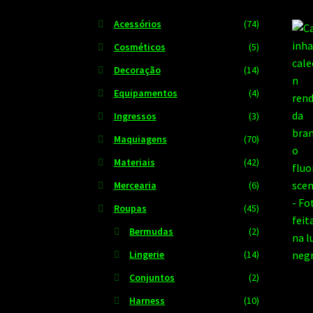
Acessórios
(74)
Cosméticos
(5)
Decoração
(14)
Equipamentos
(4)
Ingressos
(3)
Maquiagens
(70)
Materiais
(42)
Mercearia
(6)
Roupas
(45)
Bermudas
(2)
Lingerie
(14)
Conjuntos
(2)
Harness
(10)