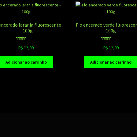
encerado laranja fluorescente
Fio encerado verde fluoresce
– 100g
100g
Avaliação
Avaliação
R$
12,99
R$
12,99
5.00
de 5
5.00
de 5
Adicionar ao carrinho
Adicionar ao carrinho