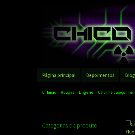
Pular
Pular
para
para
navegação
o
conteúdo
Página principal
Depoimentos
Blo
Início
Roupas
Lingerie
Calcinha caleçon re
Categorias de produto