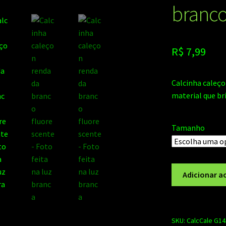
🔍
branco
R$
7,99
Calcinha caleço
material que bri
Tamanho
Calcinha
Adicionar a
caleçon
rendada
branco
fluorescente
SKU:
CalcCale G1