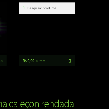
Pesquisar
Pesquisar
por:
to
R$
0,00
0 item
ha caleçon rendada