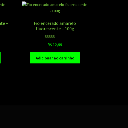
nte –
Fio encerado amarelo
fluorescente – 100g
Avaliação
R$
12,99
5.00
de 5
Adicionar ao carrinho