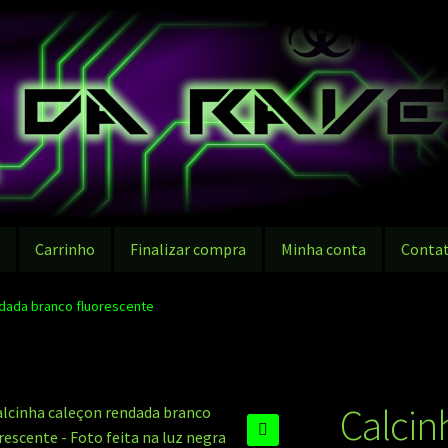
g
Carrinho
Finalizar compra
Minha conta
Conta
ndada branco fluorescente
Calcin