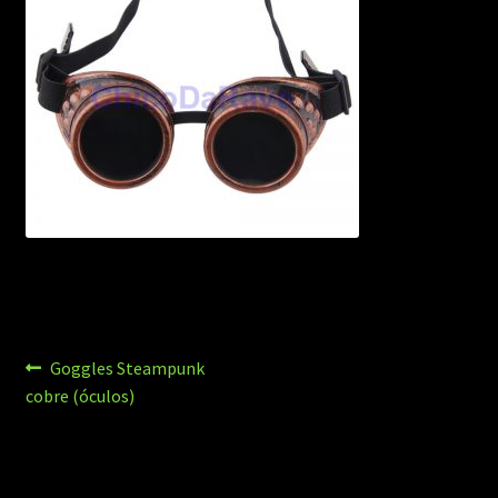
Navegação
Post
Goggles Steampunk
anterior:
cobre (óculos)
de
Post