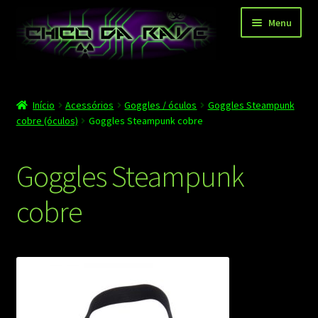
Pular
Pular
Menu
para
para
navegação
o
conteúdo
Página principal
Início
Acessórios
Goggles / óculos
Goggles Steampunk
Depoimentos
cobre (óculos)
Goggles Steampunk cobre
Blog
Goggles Steampunk
Carrinho
cobre
Finalizar compra
Minha conta
Contato