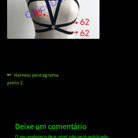
Navegação
Post
Harness pentagrama
anterior:
preto 2
de
Post
Deixe um comentário
O seu endereço de e-mail não será publicado.