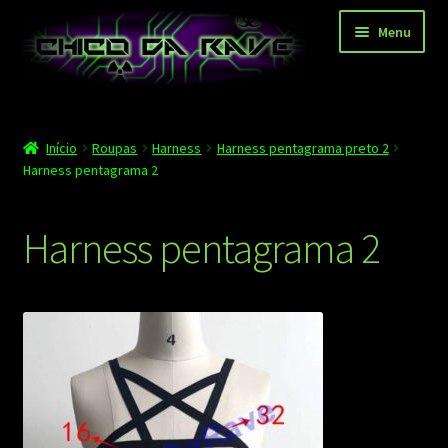
Pular
Pular
Menu
para
para
navegação
o
conteúdo
Página principal
Início
Roupas
Harness
Harness pentagrama preto 2
Depoimentos
Harness pentagrama 2
Blog
Harness pentagrama 2
Carrinho
Finalizar compra
Minha conta
Contato