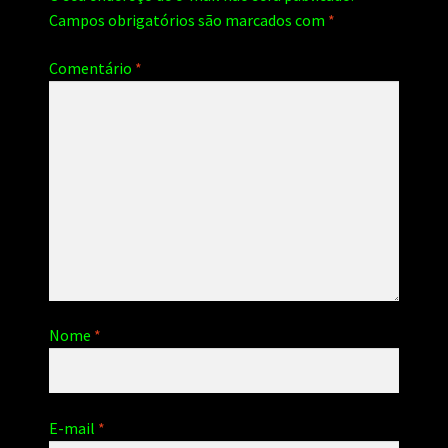
Campos obrigatórios são marcados com
*
Comentário
*
Nome
*
E-mail
*