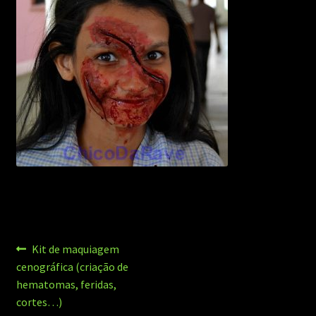
Navegação
Post
Kit de maquiagem
anterior:
cenográfica (criação de
de
hematomas, feridas,
Post
cortes…)