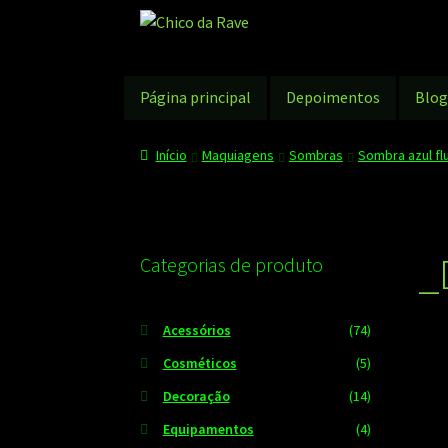
Pular
Pular
para
para
navegação
o
conteúdo
Página principal
Depoimentos
Blo
Início
Maquiagens
Sombras
Sombra azul fl
_
Categorias de produto
Acessórios
(74)
Cosméticos
(5)
Decoração
(14)
Equipamentos
(4)