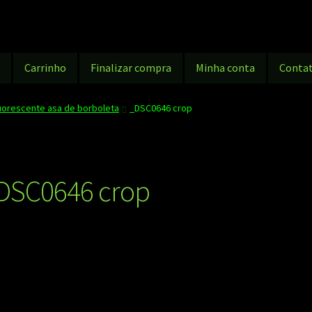
g
Carrinho
Finalizar compra
Minha conta
Conta
uorescente asa de borboleta
_DSC0646 crop
DSC0646 crop