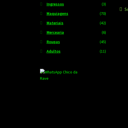
Ingressos
(3)
N
P
S
Maquiagens
(70)
a
d
Materiais
(42)
Po
Mercearia
(6)
Roupas
(45)
Adultos
(11)