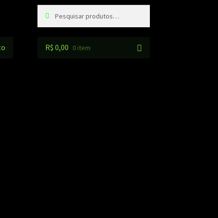
Pesquisar
Pesquisar
por:
to
R$
0,00
0 item