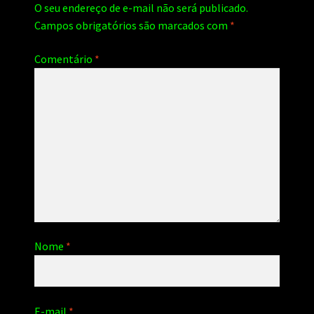
O seu endereço de e-mail não será publicado.
Campos obrigatórios são marcados com
*
Comentário
*
Nome
*
E-mail
*