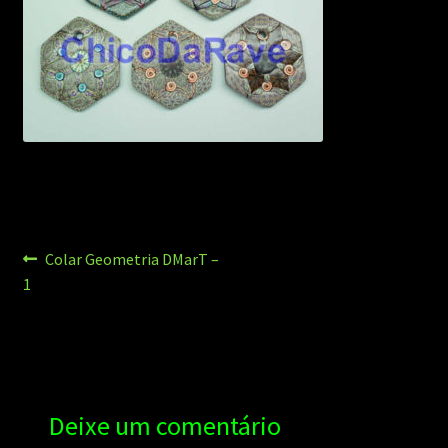
Navegação
Post
Colar Geometria DMarT –
anterior:
1
de
Post
Deixe um comentário