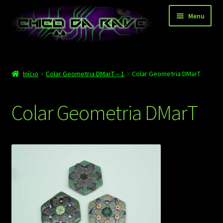
Pular
Pular
Menu
para
para
navegação
o
conteúdo
Página principal
Início
Colar Geometria DMarT – 1
Colar Geometria DMarT
Depoimentos
Blog
Colar Geometria DMarT
Carrinho
Finalizar compra
Minha conta
Contato