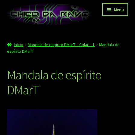
Pular
Pular
Menu
para
para
navegação
o
conteúdo
Página principal
Início
Mandala de espírito DMarT – Colar – 1
Mandala de
Depoimentos
espírito DMarT
Blog
Mandala de espírito
Carrinho
DMarT
Finalizar compra
Minha conta
Contato