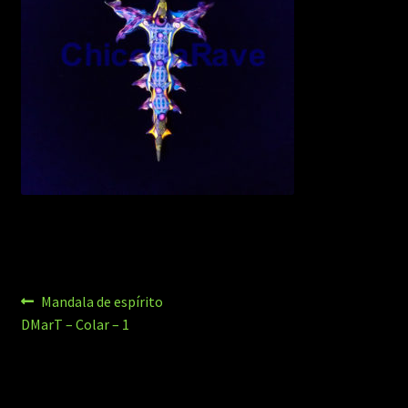
Navegação
Post
Mandala de espírito
anterior:
DMarT – Colar – 1
de
Post