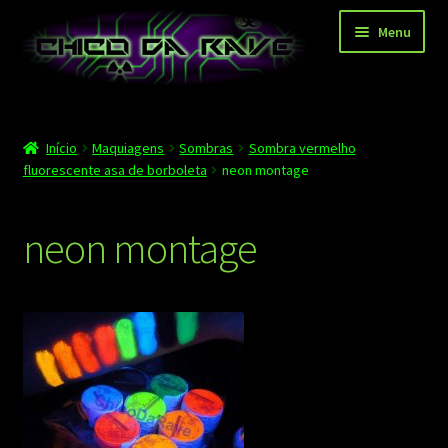
Pular
Pular
Menu
para
para
navegação
o
conteúdo
Página principal
Início
Maquiagens
Sombras
Sombra vermelho
Depoimentos
fluorescente asa de borboleta
neon montage
Blog
neon montage
Carrinho
Finalizar compra
Minha conta
Contato