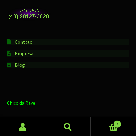
Contato
Empresa
Blog
Chico da Rave
0
Pesquisar
Pesquisar