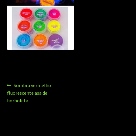
Navegação
Post
Sombra vermelho
anterior:
fluorescente asa de
de
borboleta
Post