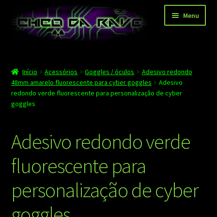
Pular
Pular
Menu
para
para
navegação
o
conteúdo
Página principal
Início
Acessórios
Goggles / óculos
Adesivo redondo
Depoimentos
48mm amarelo fluorescente para cyber goggles
Adesivo
redondo verde fluorescente para personalização de cyber
Blog
goggles
Carrinho
Adesivo redondo verde
Finalizar compra
fluorescente para
Minha conta
personalização de cyber
Contato
goggles