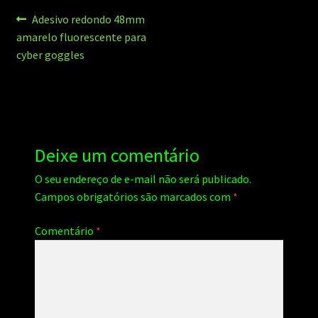
Navegação
Post
Adesivo redondo 48mm
anterior:
amarelo fluorescente para
de
cyber goggles
Post
Deixe um comentário
O seu endereço de e-mail não será publicado.
Campos obrigatórios são marcados com
*
Comentário
*