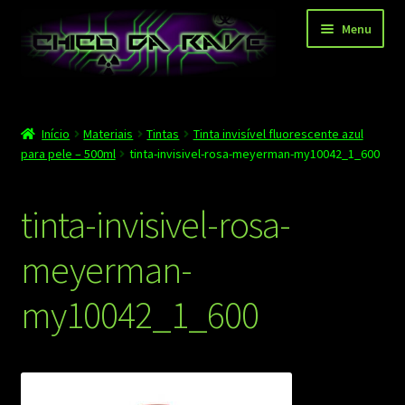
Pular
Pular
Menu
para
para
navegação
o
conteúdo
Página principal
Início
Materiais
Tintas
Tinta invisível fluorescente azul
Depoimentos
para pele – 500ml
tinta-invisivel-rosa-meyerman-my10042_1_600
Blog
tinta-invisivel-rosa-
Carrinho
meyerman-
Finalizar compra
my10042_1_600
Minha conta
Contato