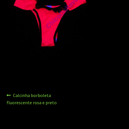
Navegação
Post
Calcinha borboleta
anterior:
fluorescente rosa e preto
de
Post