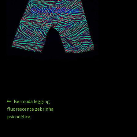
Navegação
Post
Bermuda legging
anterior:
fluorescente zebrinha
de
psicodélica
Post