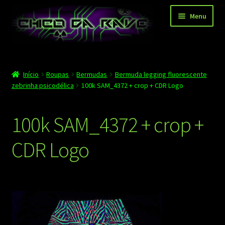
Pular
Pular
Menu
para
para
navegação
o
conteúdo
Página principal
Início
Roupas
Bermudas
Bermuda legging fluorescente
Depoimentos
zebrinha psicodélica
100k SAM_4372 + crop + CDR Logo
Blog
100k SAM_4372 + crop +
Carrinho
CDR Logo
Finalizar compra
Minha conta
Contato