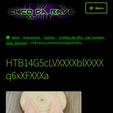
Pular
Pular
Menu
para
para
navegação
o
conteúdo
Página principal
Início
Acessórios
Outros
Orelhas de elfo – par (cosplay,
Depoimentos
fada, duende)
HTB14G5cLVXXXXblXXXXq6xXFXXXa
Blog
HTB14G5cLVXXXXblXXXX
Carrinho
q6xXFXXXa
Finalizar compra
Minha conta
Contato