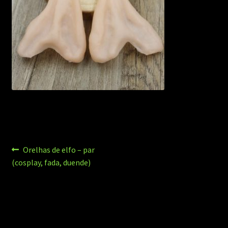
Navegação
Post
Orelhas de elfo – par
anterior:
(cosplay, fada, duende)
de
Post