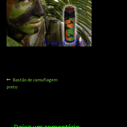
Navegação
Post
Bastão de camuflagem
anterior:
preto
de
Post