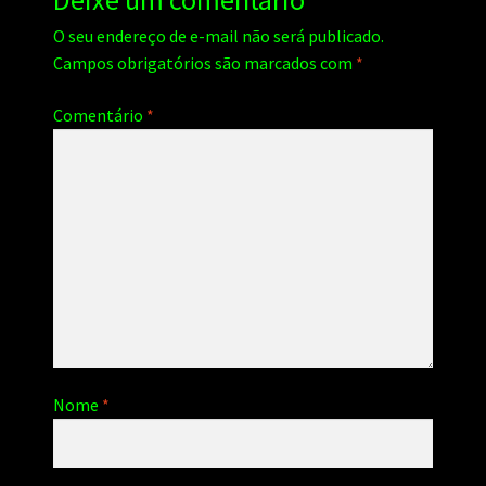
Deixe um comentário
O seu endereço de e-mail não será publicado.
Campos obrigatórios são marcados com
*
Comentário
*
Nome
*