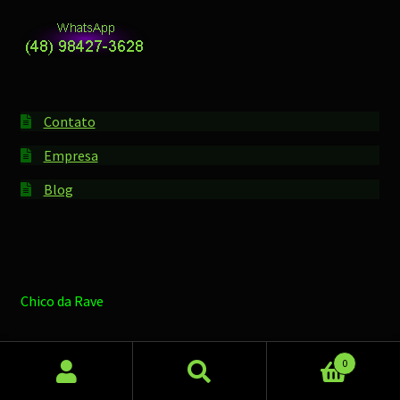
Contato
Empresa
Blog
Chico da Rave
0
Pesquisar
Pesquisar