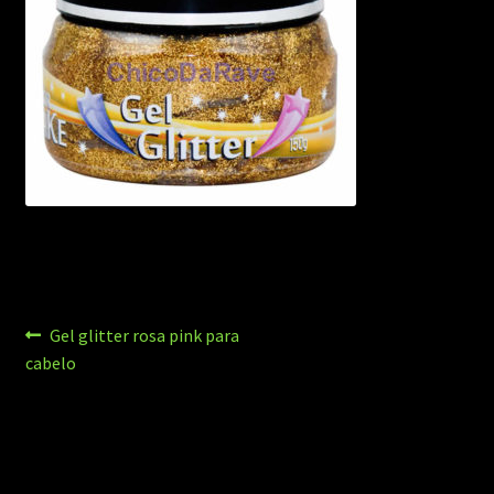
Navegação
Post
Gel glitter rosa pink para
anterior:
cabelo
de
Post