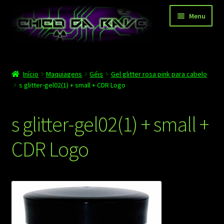
Pular
Pular
Menu
para
para
navegação
o
conteúdo
Página principal
Início
Maquiagens
Géis
Gel glitter rosa pink para cabelo
Depoimentos
s glitter-gel02(1) + small + CDR Logo
Blog
s glitter-gel02(1) + small +
Carrinho
CDR Logo
Finalizar compra
Minha conta
Contato