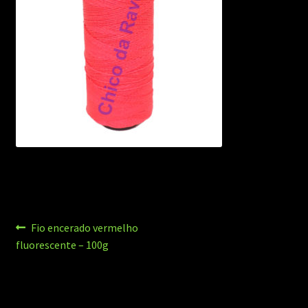
Navegação
Post
Fio encerado vermelho
anterior:
fluorescente – 100g
de
Post