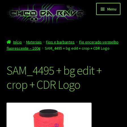
Pular
Pular
Menu
para
para
navegação
o
conteúdo
Página principal
Início
Materiais
Fios e barbantes
Fio encerado vermelho
Depoimentos
fluorescente – 100g
SAM_4495 + bg edit + crop + CDR Logo
Blog
SAM_4495 + bg edit +
Carrinho
crop + CDR Logo
Finalizar compra
Minha conta
Contato