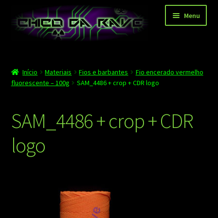
Pular
Pular
Menu
para
para
navegação
o
conteúdo
Página principal
Início
Materiais
Fios e barbantes
Fio encerado vermelho
Depoimentos
fluorescente – 100g
SAM_4486 + crop + CDR logo
Blog
SAM_4486 + crop + CDR
Carrinho
logo
Finalizar compra
Minha conta
Contato