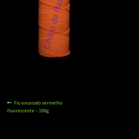
Navegação
Post
Fio encerado vermelho
anterior:
fluorescente – 100g
de
Post