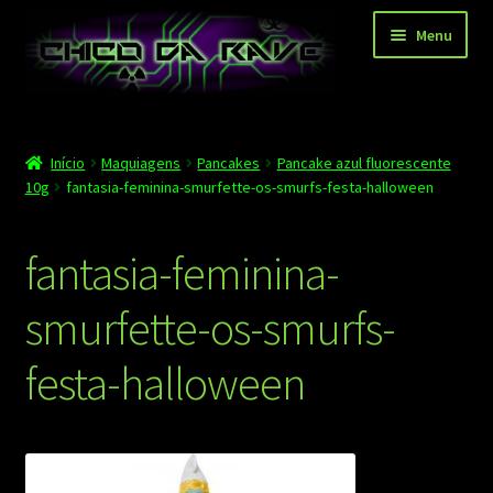
Pular
Pular
Menu
para
para
navegação
o
conteúdo
Página principal
Início
Maquiagens
Pancakes
Pancake azul fluorescente
Depoimentos
10g
fantasia-feminina-smurfette-os-smurfs-festa-halloween
Blog
fantasia-feminina-
Carrinho
smurfette-os-smurfs-
Finalizar compra
festa-halloween
Minha conta
Contato