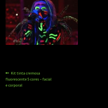
Navegação
Post
Kit tinta cremosa
anterior:
fluorescente 5 cores – facial
de
e corporal
Post