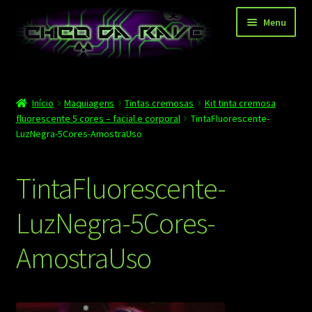
Pular
Pular
Menu
para
para
navegação
o
conteúdo
Página principal
Início
Maquiagens
Tintas cremosas
Kit tinta cremosa
Depoimentos
fluorescente 5 cores – facial e corporal
TintaFluorescente-
LuzNegra-5Cores-AmostraUso
Blog
Carrinho
TintaFluorescente-
Finalizar compra
LuzNegra-5Cores-
Minha conta
AmostraUso
Contato