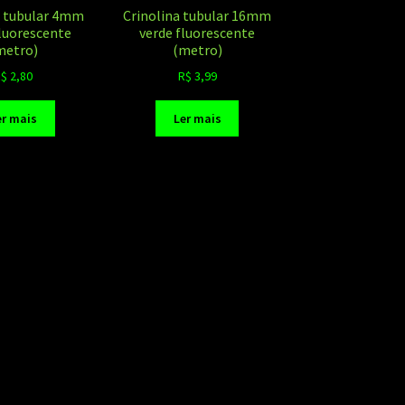
a tubular 4mm
Crinolina tubular 16mm
fluorescente
verde fluorescente
metro)
(metro)
R$
2,80
R$
3,99
er mais
Ler mais