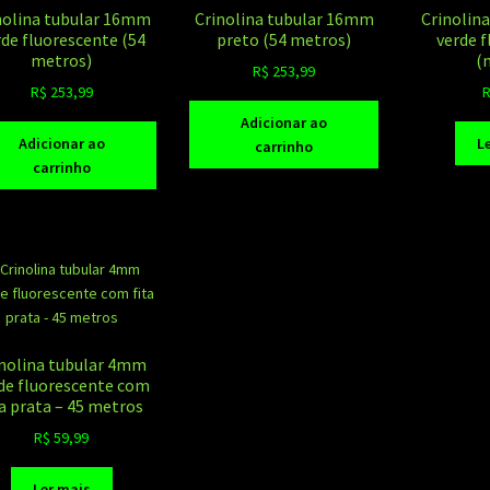
nolina tubular 16mm
Crinolina tubular 16mm
Crinolin
rde fluorescente (54
preto (54 metros)
verde 
metros)
(
R$
253,99
R$
253,99
Adicionar ao
Adicionar ao
L
carrinho
carrinho
inolina tubular 4mm
de fluorescente com
ta prata – 45 metros
R$
59,99
Ler mais