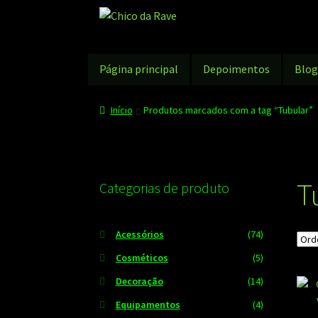
Pular
Pular
para
para
navegação
o
conteúdo
Página principal
Depoimentos
Blo
Início
Produtos marcados com a tag “Tubular”
T
Categorias de produto
Acessórios
(74)
Cosméticos
(5)
Decoração
(14)
Equipamentos
(4)