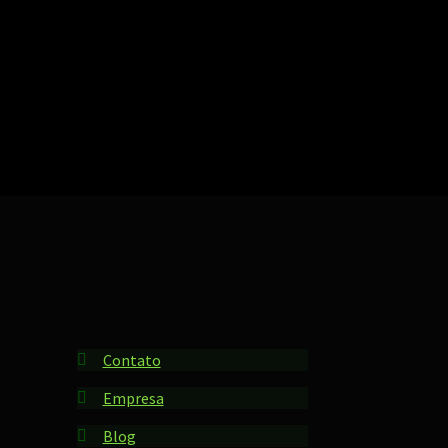
ssificado
r
pularidade
Contato
Empresa
Blog