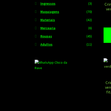
Ingressos
(3)
Cri
ve
Maquiagens
(70)
Materiais
(42)
Mercearia
(6)
Roupas
(45)
Adultos
(11)
Cr
ver
fi