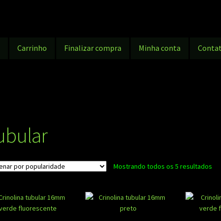
g
Carrinho
Finalizar compra
Minha conta
Conta
ubular
Cla
Mostrando todos os 5 resultados
po
po