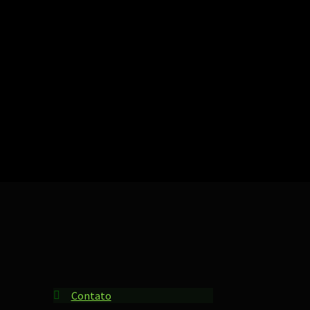
ssificado
r
pularidade
Contato