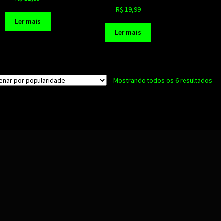
R$
19,99
Ler mais
Ler mais
Cla
Mostrando todos os 6 resultados
po
po