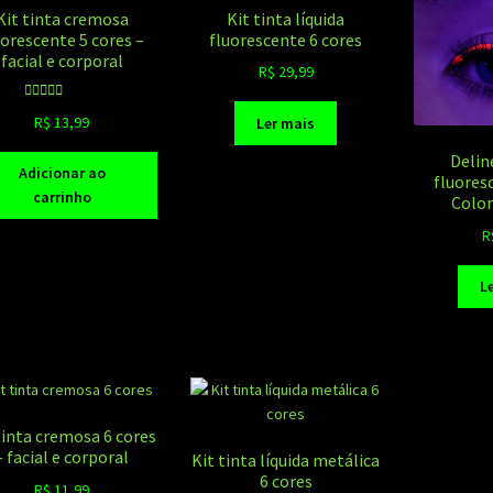
Kit tinta cremosa
Kit tinta líquida
uorescente 5 cores –
fluorescente 6 cores
facial e corporal
R$
29,99
Avaliação
R$
13,99
Ler mais
5.00
de 5
Delin
Adicionar ao
fluores
carrinho
Colo
R
L
tinta cremosa 6 cores
– facial e corporal
Kit tinta líquida metálica
6 cores
R$
11,99