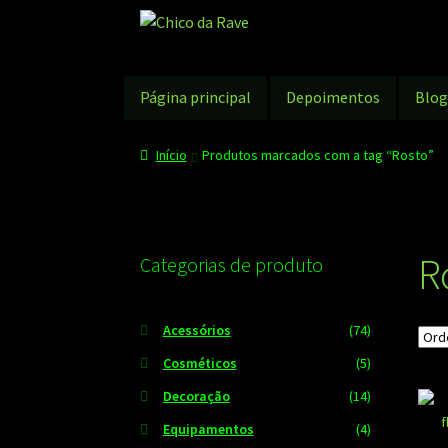
Pular
Pular
para
para
navegação
o
conteúdo
Página principal
Depoimentos
Blo
Início
Produtos marcados com a tag “Rosto”
R
Categorias de produto
Acessórios
(74)
Cosméticos
(5)
Decoração
(14)
Equipamentos
(4)