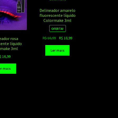
Delineador amarelo
fluorescente líquido
Colormake 3ml
OFERTA!
O
O
R$
16,99
R$
10,99
eador rosa
cente líquido
preço
preço
rmake 3ml
original
atual
Ler mais
era:
é:
$
16,99
R$ 16,99.
R$ 10,99.
er mais