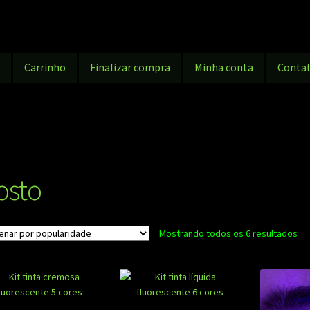
g
Carrinho
Finalizar compra
Minha conta
Conta
osto
Cla
Mostrando todos os 6 resultados
po
po