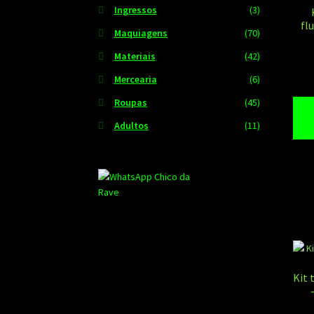
Ingressos
(3)
fl
Maquiagens
(70)
Materiais
(42)
Mercearia
(6)
Roupas
(45)
Adultos
(11)
Kit 