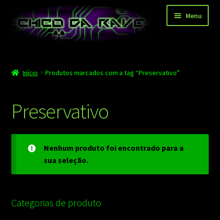
Pular
Pular
Menu
para
para
navegação
o
conteúdo
Página principal
Início
Produtos marcados com a tag “Preservativo”
Depoimentos
Blog
Preservativo
Carrinho
Finalizar compra
Nenhum produto foi encontrado para a
sua seleção.
Minha conta
Contato
Categorias de produto