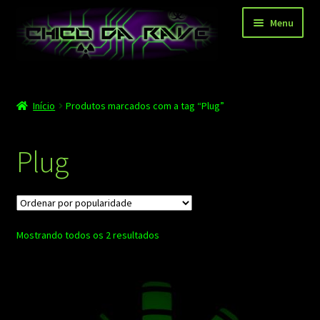
Pular
Pular
Menu
para
para
navegação
o
conteúdo
Página principal
Início
Produtos marcados com a tag “Plug”
Depoimentos
Blog
Plug
Carrinho
Finalizar compra
Classificado
Mostrando todos os 2 resultados
Minha conta
por
popularidade
Contato