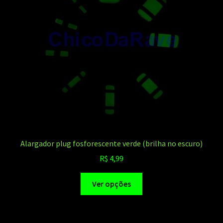
Alargador plug fosforescente verde (brilha no escuro)
R$
4,99
Este
Ver opções
produto
tem
várias