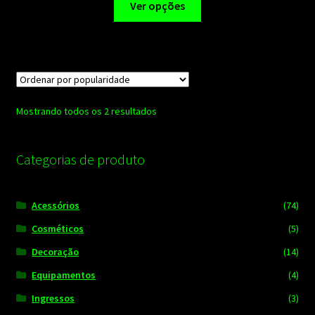
Ver opções
produto
tem
várias
variantes.
As
opções
Classificado
Mostrando todos os 2 resultados
podem
por
ser
popularidade
escolhidas
Categorias de produto
na
página
Acessórios
(74)
do
produto
Cosméticos
(5)
Decoração
(14)
Equipamentos
(4)
Ingressos
(3)