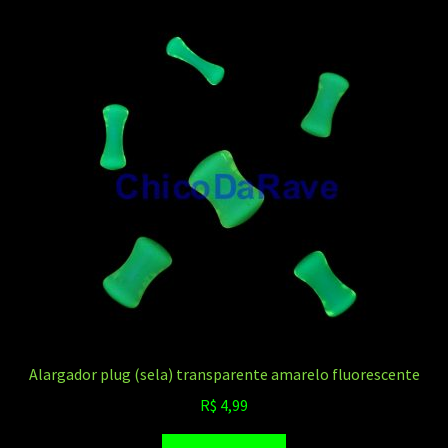
variantes.
As
opções
podem
ser
escolhidas
na
página
do
produto
Alargador plug (sela) transparente amarelo fluorescente
R$
4,99
Este