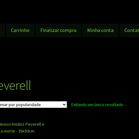
g
Carrinho
Finalizar compra
Minha conta
Conta
everell
Exibindo um único resultado