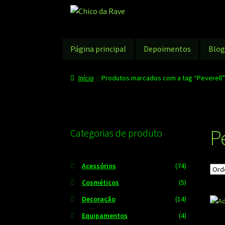
Pular
Pular
para
para
navegação
o
conteúdo
Página principal
Depoimentos
Blo
Início
Produtos marcados com a tag “Peverell”
P
Categorias de produto
Acessórios
(74)
Cosméticos
(5)
Decoração
(14)
Equipamentos
(4)