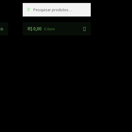
Pesquisar
Pesquisar
por:
to
R$
0,00
0 item