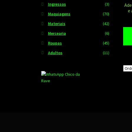
Ingressos
(3)
Ade
e
Maquiagens
(70)
Materiais
(42)
Mercearia
(6)
Roupas
(45)
Adultos
(11)